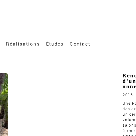
Réalisations
Études
Contact
Rén
d’un
anné
2016
Une Fo
des ex
un cer
volume
salons
forme