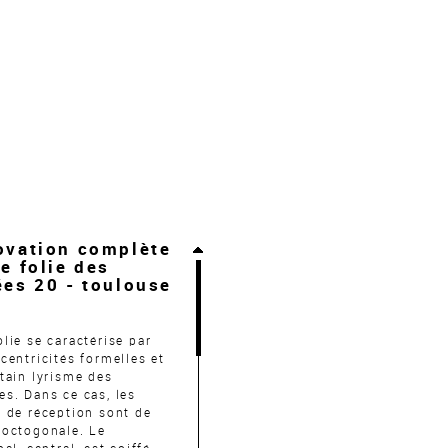
ovation complète
e folie des
es 20 - toulouse
lie se caractérise par
centricités formelles et
tain lyrisme des
s. Dans ce cas, les
 de réception sont de
 octogonale. Le