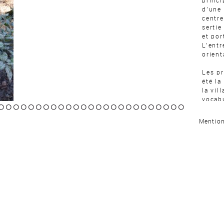
princi
d’une
centre
sertie
et por
L’entr
orient
Les pr
été la
la vil
vocabu
exista
10
11
12
13
14
15
16
17
18
19
20
21
22
23
24
25
26
27
28
29
30
31
32
33
34
conte
Mention
davan
l’inté
sombr
lier l
d’agra
suite 
niveau
La dis
été cl
ouvert