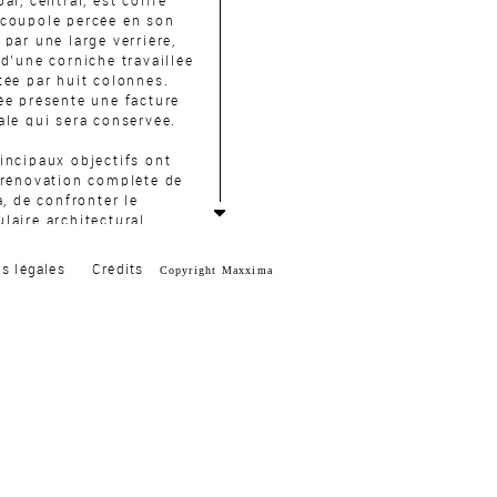
pal, central, est coiffé
 coupole percée en son
 par une large verrière,
 d’une corniche travaillée
tée par huit colonnes.
ée présente une facture
ale qui sera conservée.
incipaux objectifs ont
 rénovation complète de
la, de confronter le
laire architectural
nt à un langage plus
mporain, d’amener
s légales
Crédits
Copyright Maxxima
tage de lumière à
rieur existant trop
e, d’harmoniser et de
es espaces entre eux,
ndir la cuisine et la
parentale, de valoriser le
 bas très peu investi.
tribution des pièces a
arifiée, de larges
ures ont été créées entre