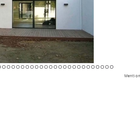
7
18
19
20
21
22
23
24
25
26
27
28
29
30
31
32
33
34
35
36
37
38
39
40
41
Mention