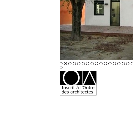
1
2
3
4
5
6
7
8
9
10
11
12
13
14
15
16
1
42